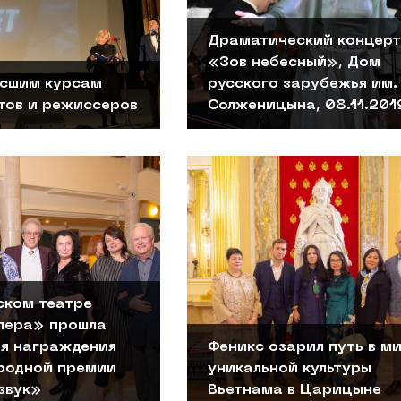
Драматический концерт
«Зов небесный», Дом
ысшим курсам
русского зарубежья им. 
тов и режиссеров
Солженицына, 08.11.201
ском театре
пера» прошла
я награждения
Феникс озарил путь в м
одной премии
уникальной культуры
звук»
Вьетнама в Царицыне