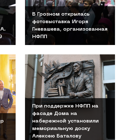
В Грозном открылась
фотовыставка Игоря
А.
Гневашева, организованная
9
НФПП
При поддержке НФПП на
фасаде Дома на
ир
набережной установили
мемориальную доску
Алексею Баталову