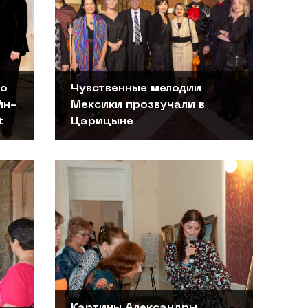
го
Чувственные мелодии
йн-
Мексики прозвучали в
t
Царицыне
Картины Александры