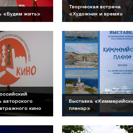
Творческая встреча
ь «Будем жить»
«Художник и время»
российский
ь авторского
Выставка «Киммерийск
етражного кино
пленэр»