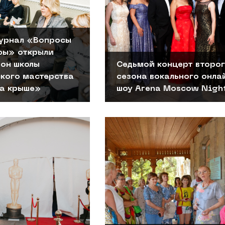
урнал «Вопросы
ры» открыли
зон школы
Седьмой концерт второ
ского мастерства
сезона вокального онла
а крыше»
шоу Arena Moscow Nigh