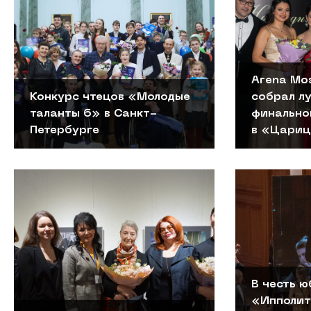
Arena Mo
Конкурс чтецов «Молодые
собрал лу
таланты 6» в Санкт-
финально
Петербурге
в «Цари
В честь ю
«Ипполит