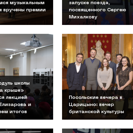
ся музыкальным
запуске поезда,
м вручены премии
посвященного Сергею
Михалкову
одуль школы
а крыше»
ся лекцией
Посольские вечера в
Елизарова и
Царицыно: вечер
ием итогов
британской культуры