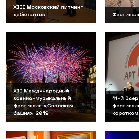
ХIII Московский питчинг
дебютантов
Фестивал
XII Международный
военно-музыкальный
11-й Все
фестиваль «Спасская
фестивал
башня» 2019
коротком