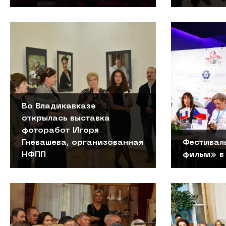
Во Владикавказе
открылась выставка
фоторабот Игоря
Гневашева, организованная
Фестивал
НФПП
фильм» в