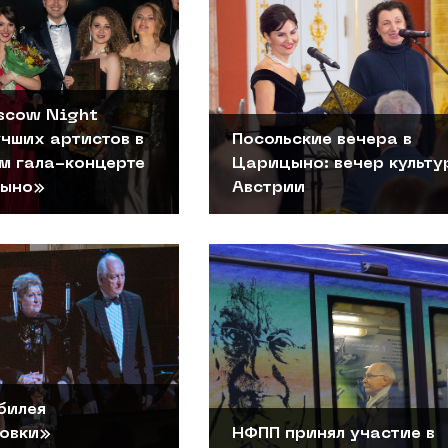
scow Night
чших артистов в
Посольские вечера в
м гала-концерте
Царицыно: вечер культу
цыно»
Австрии
билея
овки»
НФПП принял участие в