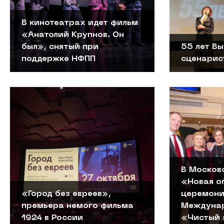
В кинотеатрах идет фильм
«Анатолий Крупнов. Он
был», снятый при
55 лет В
поддержке НФПП
сценарис
В Москов
«Новая о
«Город без евреев»,
церемони
премьера немого фильма
Междунар
1924 в России
«Чистый 