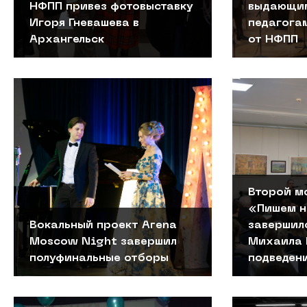
НФПП привез фотовыставку
выдающим
Игоря Гневашева в
педагога
Архангельск
от НФПП
Второй м
«Пишем н
Вокальный проект Arena
завершил
Moscow Night завершил
Михаила 
полуфинальные отборы
подведен