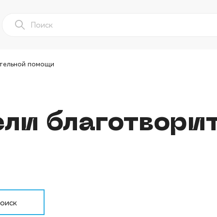
тельной помощи
ли благотвори
оиск