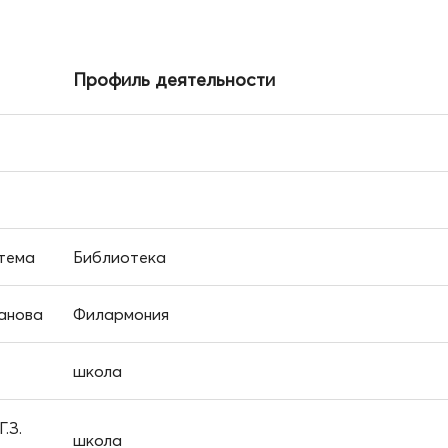
Профиль деятельности
стема
Библиотека
ланова
Филармония
школа
.З.
школа