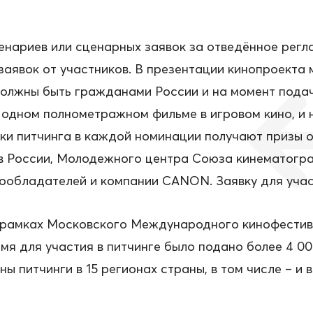
ценариев или сценарных заявок за отведённое рег
аявок от участников. В презентации кинопроекта 
лжны быть гражданами России и на момент подачи
одном полнометражном фильме в игровом кино, и н
ки питчинга в каждой номинации получают призы о
в России, Молодежного центра Союза кинематогр
обладателей и компании CANON. Заявку для участ
 рамках Московского Международного кинофестивал
мя для участия в питчинге было подано более 4 00
ны питчинги в 15 регионах страны, в том числе – и 