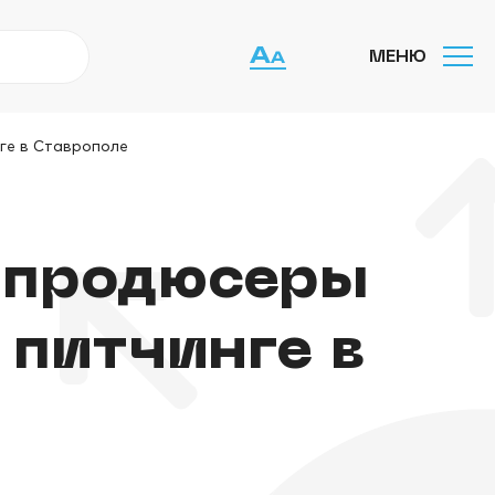
МЕНЮ
ге в Ставрополе
 продюсеры
 питчинге в