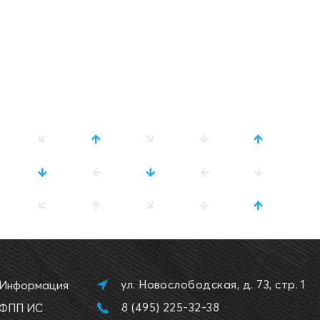
ул. Новослободская, д. 73, стр. 1
Информация
8 (495) 225-32-38
ФПП ИС