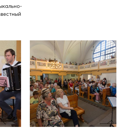
ыкально-
звестный