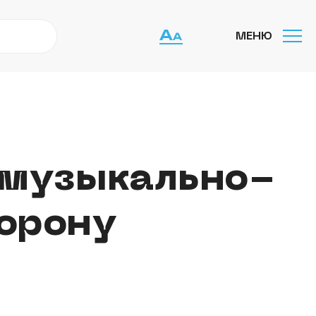
МЕНЮ
 музыкально-
торону