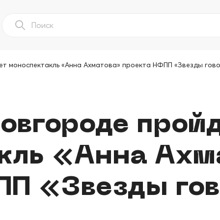
ет моноспектакль «Анна Ахматова» проекта НФПП «Звезды гов
овгороде прой
кль «Анна Ахм
ПП «Звезды го