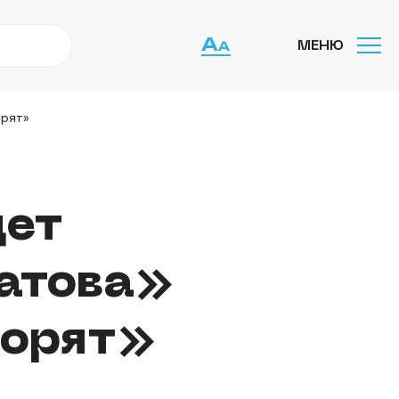
МЕНЮ
орят»
дет
атова»
ворят»