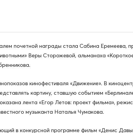
лем почетной награды стала Сабина Еремеева, 
ивотными» Веры Сторожевой, альманаха «Короткое
бренникова.
нопоказов кинофестиваля «Движение». В киноцентр
редставлять картину, ставшую событием «Берлинале
показана лента «Егор Летов: проект фильма», режи
звестного музыканта Наталья Чумакова.
ующий в конкурсной программе фильм «Денис Давы