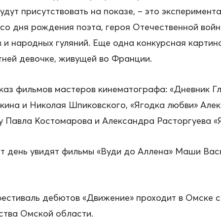
удут присутствовать на показе, – это эксперимен
 со дня рождения поэта, героя Отечественной войн
 и народных гуляний. Еще одна конкурсная карти
ней девочке, живущей во Франции.
каз фильмов мастеров кинематографа: «Дневник Г
кина и Николая Шпиковского, «Ягодка любви» Але
 Павла Костомарова и Александра Расторгуева «Я
от день увидят фильмы «Вуди до Аллена» Маши Ва
стиваль дебютов «Движение» проходит в Омске с 
ства Омской области.