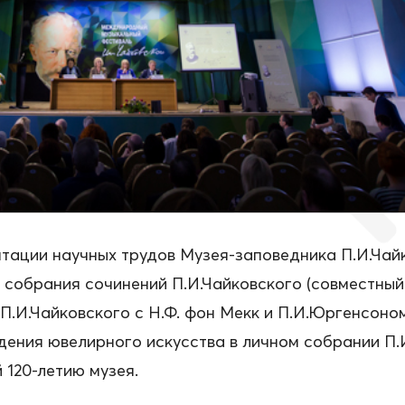
тации научных трудов Музея-заповедника П.И.Чай
 собрания сочинений П.И.Чайковского (совместный
 П.И.Чайковского с Н.Ф. фон Мекк и П.И.Юргенсоно
ения ювелирного искусства в личном собрании П.И
 120-летию музея.