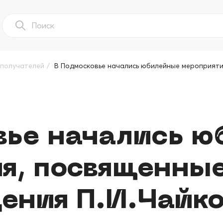
ополучателей
/
В Подмосковье начались юбилейные мероприяти
вье начались 
я, посвященны
дения П.И.Чайко