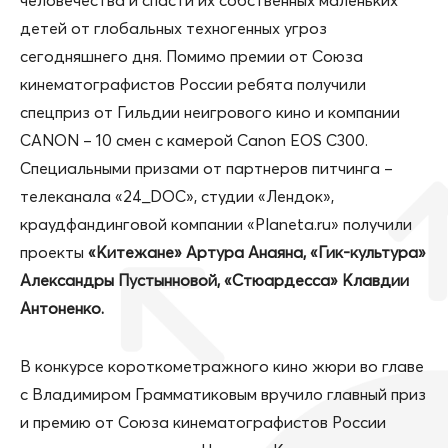
человечества и спасти их собственных маленьких
детей от глобальных техногенных угроз
сегодняшнего дня. Помимо премии от Союза
кинематографистов России ребята получили
спецприз от Гильдии неигрового кино и компании
CANON – 10 смен с камерой Canon EOS С300.
Специальными призами от партнеров питчинга –
телеканала «24_DOC», студии «Лендок»,
краудфандинговой компании «Planeta.ru» получили
проекты
«Китежане» Артура Анаяна, «Гик-культура»
Александры Пустынновой, «Стюардесса» Клавдии
Антоненко.
В конкурсе короткометражного кино жюри во главе
с Владимиром Грамматиковым вручило главный приз
и премию от Союза кинематографистов России