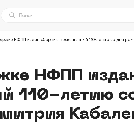
ержке НФПП издан сборник, посвященный 110-летию со дня ро
жке НФПП издан
й 110-летию со
митрия Кабале