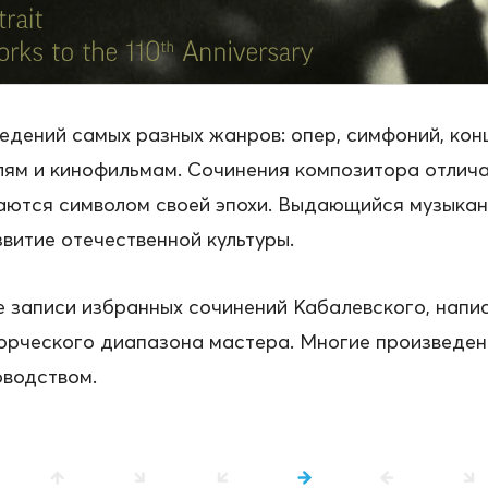
едений самых разных жанров: опер, симфоний, кон
клям и кинофильмам. Сочинения композитора отли
таются символом своей эпохи. Выдающийся музыкан
витие отечественной культуры.
записи избранных сочинений Кабалевского, напис
рческого диапазона мастера. Многие произведени
оводством.