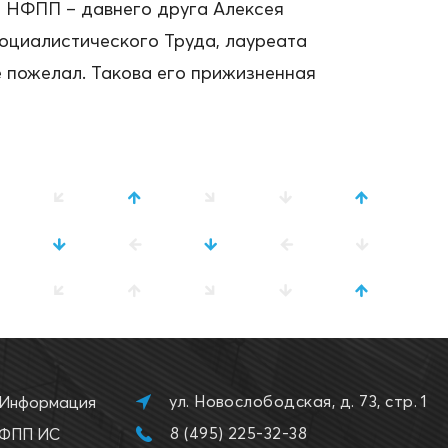
и НФПП – давнего друга Алексея
оциалистического Труда, лауреата
 пожелал. Такова его прижизненная
ул. Новослободская, д. 73, стр. 1
Информация
8 (495) 225-32-38
ФПП ИС