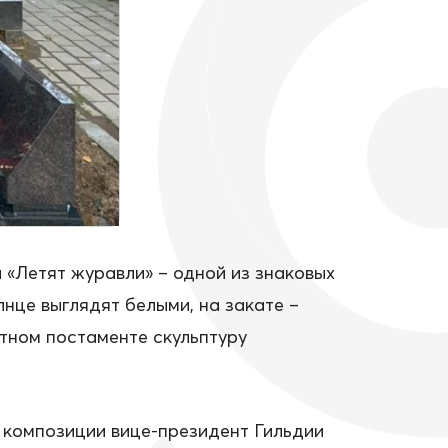
«Летят журавли» – одной из знаковых
нце выглядят белыми, на закате –
итном постаменте скульптуру
е композиции вице-президент Гильдии