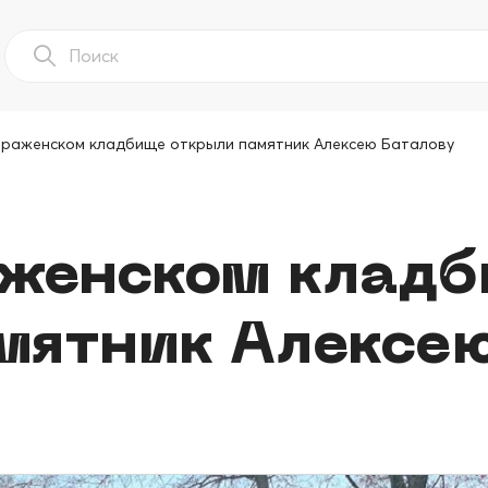
раженском кладбище открыли памятник Алексею Баталову
аженском клад
мятник Алексею