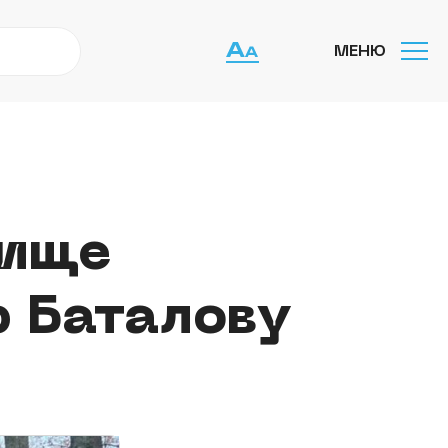
МЕНЮ
бище
 Баталову