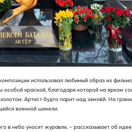
композиции использовал любимый образ из фильма 
ы особой краской, благодаря которой на ярком сол
золотом. Артист будто парит над землёй. На гран
ейся военной шинели.
го в небо уносят журавли, – рассказывает об иде