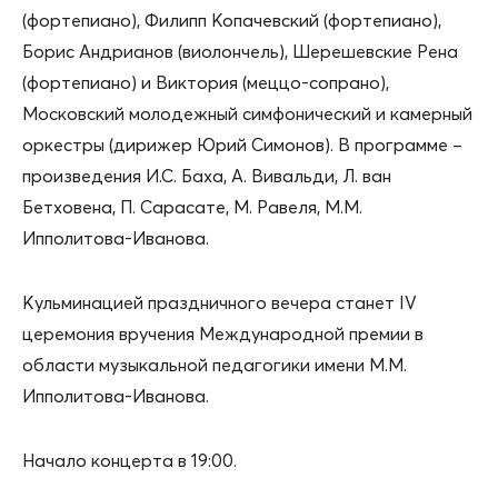
(фортепиано), Филипп Копачевский (фортепиано),
Борис Андрианов (виолончель), Шерешевские Рена
(фортепиано) и Виктория (меццо-сопрано),
Московский молодежный симфонический и камерный
оркестры (дирижер Юрий Симонов). В программе –
произведения И.С. Баха, А. Вивальди, Л. ван
Бетховена, П. Сарасате, М. Равеля, М.М.
Ипполитова-Иванова.
Кульминацией праздничного вечера станет IV
церемония вручения Международной премии в
области музыкальной педагогики имени М.М.
Ипполитова-Иванова.
Начало концерта в 19:00.