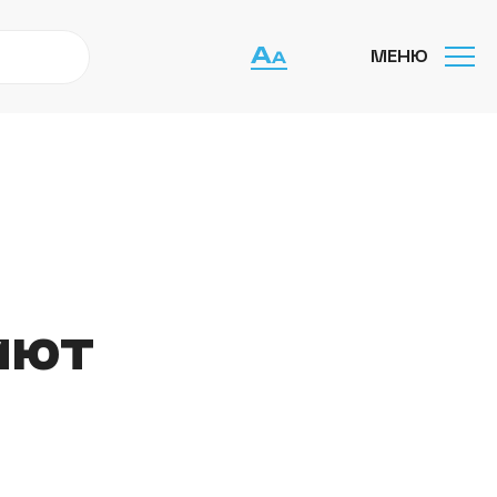
МЕНЮ
иют