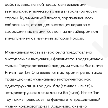
работы, выполненной представительницами
вьетнамских этнических групп центральной части
страны. Кульминацией показа, поразившей всех
собравшихся, стала демонстрация нарядов с
«царскими» мотивами, созданная дизайнером под
впечатлением от изучения истории России.
Музыкальная часть вечера была представлена
выступлением выпускницы факультета традиционной
музыки Государственной академии музыки Вьетнама
Нгием Тхи Тху. Она является мастером игры на таких
традиционных музыкальных инструментах, как
однострунная цитра дан-бау («тыква» – вьет.) и
четырехструнная лютня дан ти ба (пипа). Нгием Тхи
Тху также преподает на факультете традиционной
музыки консерватории г. Хошимина, активно