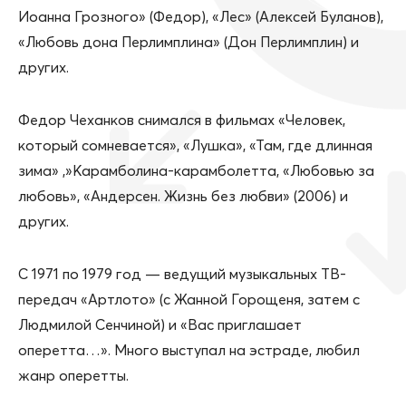
Иоанна Грозного» (Федор), «Лес» (Алексей Буланов),
«Любовь дона Перлимплина» (Дон Перлимплин) и
других.
Федор Чеханков снимался в фильмах «Человек,
который сомневается», «Лушка», «Там, где длинная
зима» ,»Карамболина-карамболетта, «Любовью за
любовь», «Андерсен. Жизнь без любви» (2006) и
других.
С 1971 по 1979 год — ведущий музыкальных ТВ-
передач «Артлото» (с Жанной Горощеня, затем с
Людмилой Сенчиной) и «Вас приглашает
оперетта…». Много выступал на эстраде, любил
жанр оперетты.